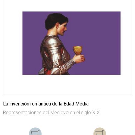
La invención romántica de la Edad Media
Representaciones del Medievo en el siglo XIX