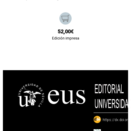
52,00€
Edición impresa
:
https://dx.doi.or