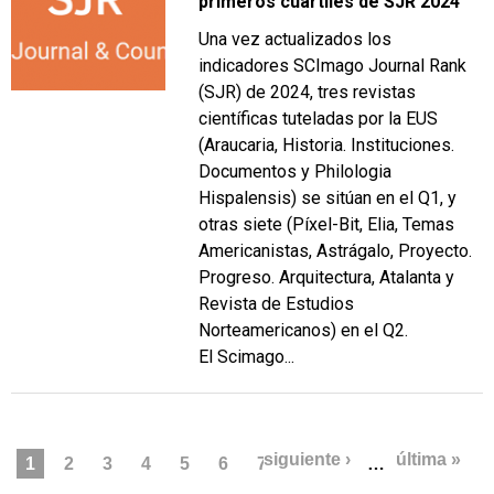
primeros cuartiles de SJR 2024
Una vez actualizados los
indicadores SCImago Journal Rank
(SJR) de 2024, tres revistas
científicas tuteladas por la EUS
(Araucaria, Historia. Instituciones.
Documentos y Philologia
Hispalensis) se sitúan en el Q1, y
otras siete (Píxel-Bit, Elia, Temas
Americanistas, Astrágalo, Proyecto.
Progreso. Arquitectura, Atalanta y
Revista de Estudios
Norteamericanos) en el Q2.
El Scimago...
PÁGINAS
siguiente ›
última »
1
2
3
4
5
6
7
8
9
…