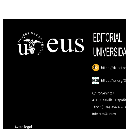
:
https://dx.doi.or
:
https://ror.org/0
C/ Porvenir, 27
41013 Sevilla · España
Tfno.: (+34) 954 487 4
info-eus@us.es
Aviso legal