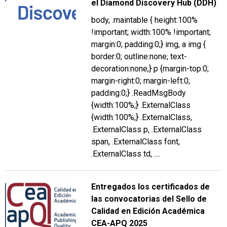
el Diamond Discovery Hub (DDH)
body, .maintable { height:100%
!important; width:100% !important;
margin:0; padding:0;} img, a img {
border:0; outline:none; text-
decoration:none;} p {margin-top:0;
margin-right:0; margin-left:0;
padding:0;} .ReadMsgBody
{width:100%;} .ExternalClass
{width:100%;} .ExternalClass,
.ExternalClass p, .ExternalClass
span, .ExternalClass font,
.ExternalClass td, ....
Entregados los certificados de
las convocatorias del Sello de
Calidad en Edición Académica
CEA-APQ 2025