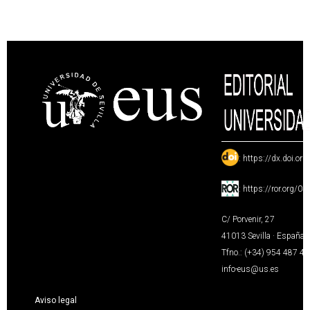
:
https://dx.doi.or
:
https://ror.org/0
C/ Porvenir, 27
41013 Sevilla · España
Tfno.: (+34) 954 487 4
info-eus@us.es
Aviso legal