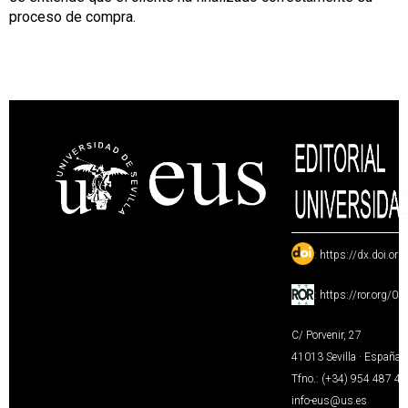
proceso de compra.
:
https://dx.doi.or
:
https://ror.org/0
C/ Porvenir, 27
41013 Sevilla · España
Tfno.: (+34) 954 487 4
info-eus@us.es