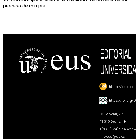
proceso de compra.
:
https://dx.doi.or
:
https://ror.org/0
C/ Porvenir, 27
41013 Sevilla · España
Tfno.: (+34) 954 487 4
info-eus@us.es