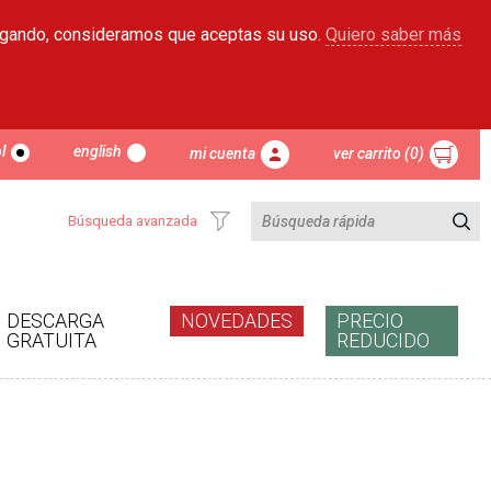
egando, consideramos que aceptas su uso.
Quiero saber más
l
english
mi cuenta
ver carrito (0)
Búsqueda avanzada
DESCARGA
NOVEDADES
PRECIO
GRATUITA
REDUCIDO