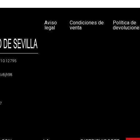
Aviso
Condiciones de
Política de
legal
venta
devolucione
g/10.12795
5sv8jh98
47