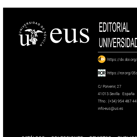
:
https://dx.doi.or
:
https://ror.org/0
C/ Porvenir, 27
41013 Sevilla · España
Tfno.: (+34) 954 487 4
info-eus@us.es