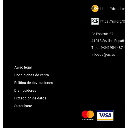
:
https://dx.doi.or
:
https://ror.org/0
C/ Porvenir, 27
41013 Sevilla · España
Tfno.: (+34) 954 487 4
info-eus@us.es
Aviso legal
Condiciones de venta
Política de devoluciones
Distribuidores
Protección de datos
Suscríbase