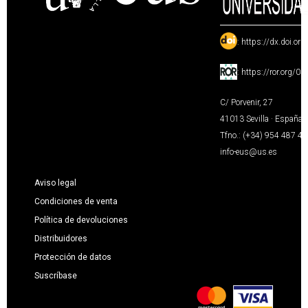
:
https://dx.doi.or
:
https://ror.org/0
C/ Porvenir, 27
41013 Sevilla · España
Tfno.: (+34) 954 487 4
info-eus@us.es
Aviso legal
Condiciones de venta
Política de devoluciones
Distribuidores
Protección de datos
Suscríbase