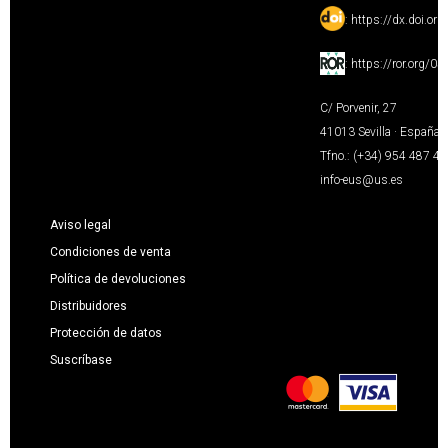
:
https://dx.doi.or
:
https://ror.org/0
C/ Porvenir, 27
41013 Sevilla · España
Tfno.: (+34) 954 487 4
info-eus@us.es
Aviso legal
Condiciones de venta
Política de devoluciones
Distribuidores
Protección de datos
Suscríbase