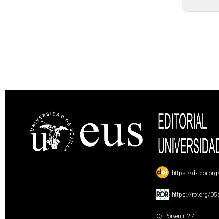
:
https://dx.doi.or
:
https://ror.org/0
C/ Porvenir, 27