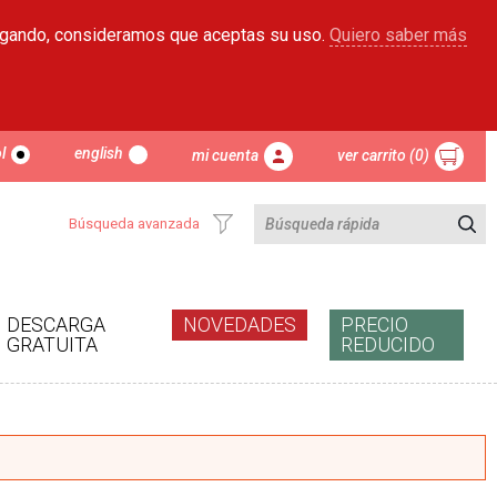
egando, consideramos que aceptas su uso.
Quiero saber más
l
english
mi cuenta
ver carrito (0)
Búsqueda avanzada
DESCARGA
NOVEDADES
PRECIO
GRATUITA
REDUCIDO