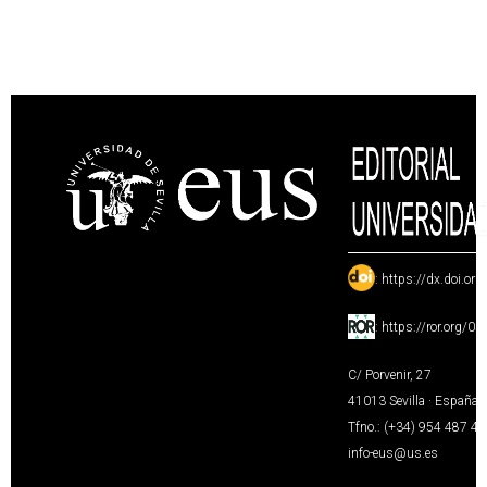
:
https://dx.doi.or
:
https://ror.org/0
C/ Porvenir, 27
41013 Sevilla · España
Tfno.: (+34) 954 487 4
info-eus@us.es