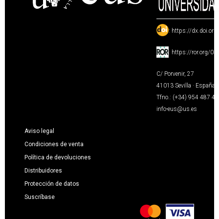
:
https://dx.doi.or
:
https://ror.org/0
C/ Porvenir, 27
41013 Sevilla · España
Tfno.: (+34) 954 487 4
info-eus@us.es
Aviso legal
Condiciones de venta
Política de devoluciones
Distribuidores
Protección de datos
Suscríbase