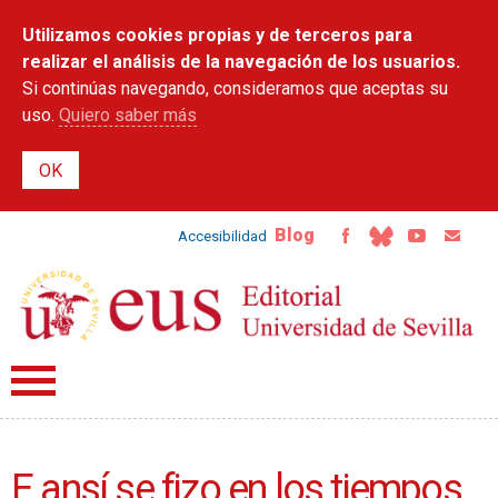
Pasar al
Utilizamos cookies propias y de terceros para
contenido
principal
realizar el análisis de la navegación de los usuarios.
Si continúas navegando, consideramos que aceptas su
uso.
Quiero saber más
Blog
Accesibilidad
E ansí se fizo en los tiempos