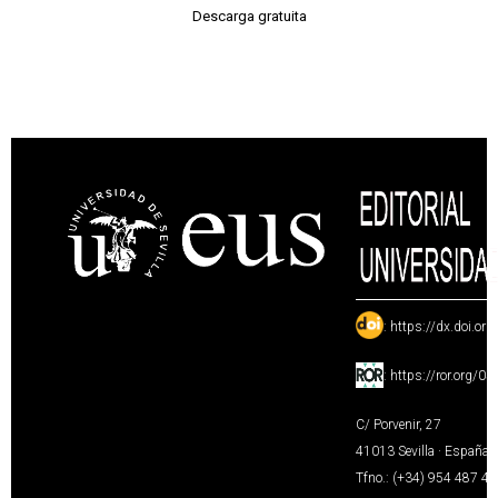
Descarga gratuita
:
https://dx.doi.or
:
https://ror.org/0
C/ Porvenir, 27
41013 Sevilla · España
Tfno.: (+34) 954 487 4