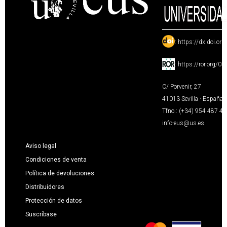
:
https://dx.doi.or
:
https://ror.org/0
C/ Porvenir, 27
41013 Sevilla · España
Tfno.: (+34) 954 487 4
info-eus@us.es
Aviso legal
Condiciones de venta
Política de devoluciones
Distribuidores
Protección de datos
Suscríbase