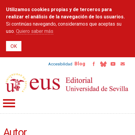
Pasar al
Utilizamos cookies propias y de terceros para
contenido
principal
realizar el análisis de la navegación de los usuarios.
Si continúas navegando, consideramos que aceptas su
uso.
Quiero saber más
Blog
Accesibilidad
Autor