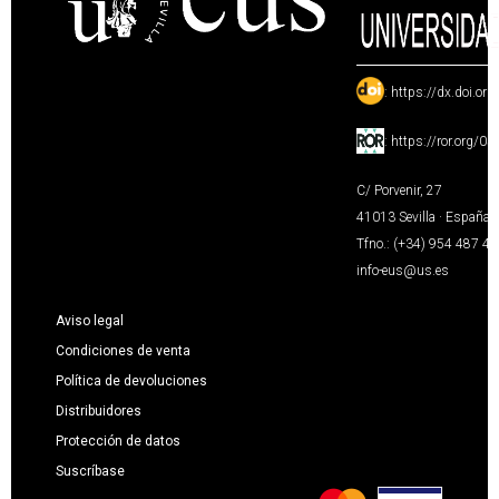
:
https://dx.doi.or
:
https://ror.org/0
C/ Porvenir, 27
41013 Sevilla · España
Tfno.: (+34) 954 487 4
info-eus@us.es
Aviso legal
Condiciones de venta
Política de devoluciones
Distribuidores
Protección de datos
Suscríbase