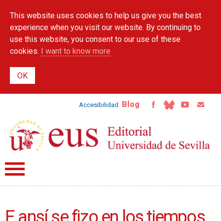
Skip to
This website uses cookies to help us give you the best
main
content
experience when you visit our website. By continuing to
use this website, you consent to our use of these
cookies.
I want to know more
Blog
Accesibilidad
E ansí se fizo en los tiempos