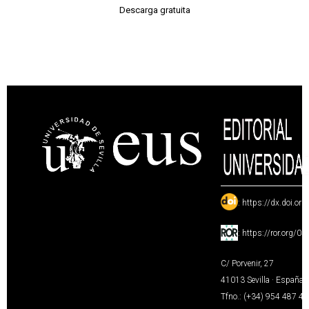
Descarga gratuita
:
https://dx.doi.or
:
https://ror.org/0
C/ Porvenir, 27
41013 Sevilla · España
Tfno.: (+34) 954 487 4