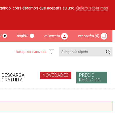
egando, consideramos que aceptas su uso.
Quiero saber más
l
english
mi cuenta
ver carrito (0)
Búsqueda avanzada
DESCARGA
NOVEDADES
PRECIO
GRATUITA
REDUCIDO