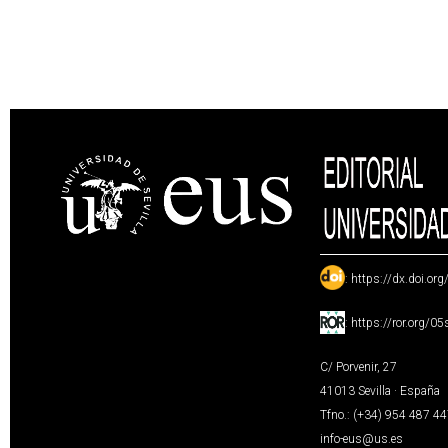
:
https://dx.doi.or
:
https://ror.org/0
C/ Porvenir, 27
41013 Sevilla · España
Tfno.: (+34) 954 487 4
info-eus@us.es