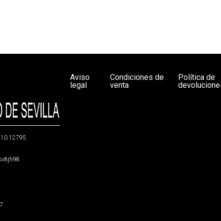
Aviso
Condiciones de
Política de
legal
venta
devolucione
g/10.12795
5sv8jh98
47