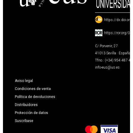
:
https://dx.doi.or
:
https://ror.org/0
C/ Porvenir, 27
41013 Sevilla · España
Tfno.: (+34) 954 487 4
info-eus@us.es
Aviso legal
Condiciones de venta
Política de devoluciones
Distribuidores
Protección de datos
Suscríbase