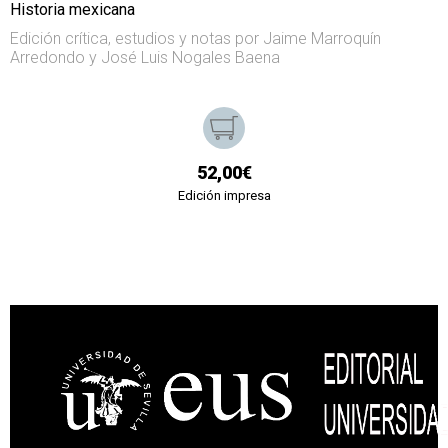
Historia mexicana
Edición crítica, estudios y notas por Jaime Marroquín
Arredondo y José Luis Nogales Baena
52,00€
Edición impresa