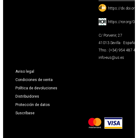
:
https://dx.doi.or
:
https://ror.org/0
C/ Porvenir, 27
41013 Sevilla · España
Tfno.: (+34) 954 487 4
info-eus@us.es
Aviso legal
Condiciones de venta
Política de devoluciones
Distribuidores
Protección de datos
Suscríbase