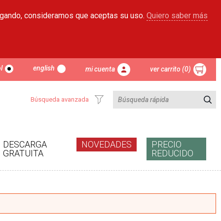
egando, consideramos que aceptas su uso.
Quiero saber más
l
english
mi cuenta
ver carrito (0)
Búsqueda avanzada
DESCARGA
NOVEDADES
PRECIO
GRATUITA
REDUCIDO