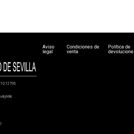
Aviso
Condiciones de
Política de
legal
venta
devolucione
g/10.12795
5sv8jh98
47