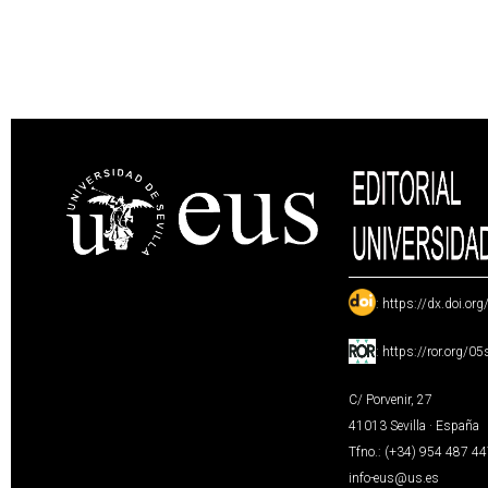
:
https://dx.doi.or
:
https://ror.org/0
C/ Porvenir, 27
41013 Sevilla · España
Tfno.: (+34) 954 487 4
info-eus@us.es