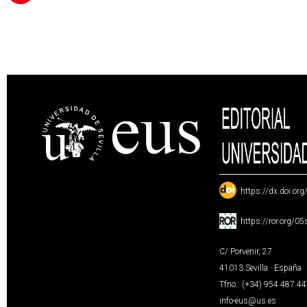
:
https://dx.doi.or
:
https://ror.org/0
C/ Porvenir, 27
41013 Sevilla · España
Tfno.: (+34) 954 487 4
info-eus@us.es