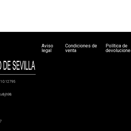
Aviso
Condiciones de
Política de
legal
venta
devolucione
g/10.12795
5sv8jh98
47