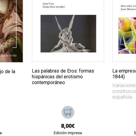
Las palabras de Eros: formas
La empresa
jo de la
hispánicas del erotismo
1844)
contemporáneo
Variacione
construcció
española
8,00€
a
Edición impresa