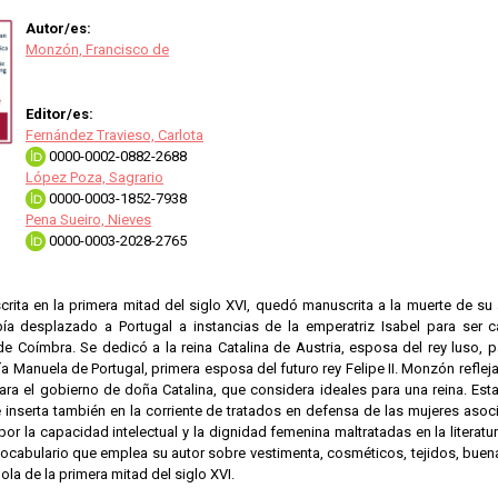
Autor/es:
Monzón, Francisco de
Editor/es:
Fernández Travieso, Carlota
0000-0002-0882-2688
López Poza, Sagrario
0000-0003-1852-7938
Pena Sueiro, Nieves
0000-0003-2028-2765
scrita en la primera mitad del siglo XVI, quedó manuscrita a la muerte de s
ía desplazado a Portugal a instancias de la emperatriz Isabel para ser c
e Coímbra. Se dedicó a la reina Catalina de Austria, esposa del rey luso, par
a Manuela de Portugal, primera esposa del futuro rey Felipe II. Monzón reflej
ara el gobierno de doña Catalina, que considera ideales para una reina. Es
 inserta también en la corriente de tratados en defensa de las mujeres asoci
or la capacidad intelectual y la dignidad femenina maltratadas en la literatu
vocabulario que emplea su autor sobre vestimenta, cosméticos, tejidos, buena
la de la primera mitad del siglo XVI.