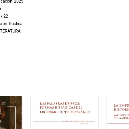
icación: 2025
6
 x 22
ión: Rústica
ITERATURA