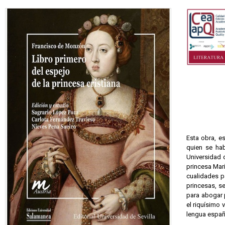
Esta obra, e
quien se hab
Universidad d
princesa Marí
cualidades p
princesas, se
para abogar p
el riquísimo 
lengua españo