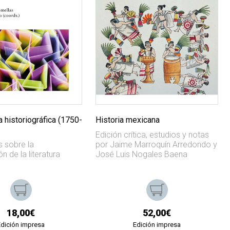
 historiográfica (1750-
Historia mexicana
Edición crítica, estudios y notas
s sobre la
por Jaime Marroquín Arredondo y
n de la literatura
José Luis Nogales Baena
18,00€
52,00€
Edición impresa
Edición impresa