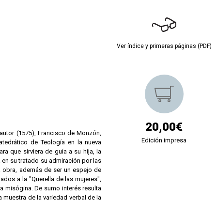
Ver índice y primeras páginas (PDF)
20,00€
u autor (1575), Francisco de Monzón,
Edición impresa
atedrático de Teología en la nueva
a que sirviera de guía a su hija, la
a en su tratado su admiración por las
ta obra, además de ser un espejo de
ados a la "Querella de las mujeres",
ra misógina. De sumo interés resulta
 muestra de la variedad verbal de la