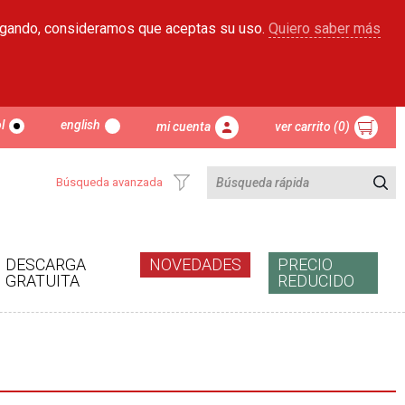
egando, consideramos que aceptas su uso.
Quiero saber más
l
english
mi cuenta
ver carrito (0)
Búsqueda avanzada
DESCARGA
NOVEDADES
PRECIO
GRATUITA
REDUCIDO