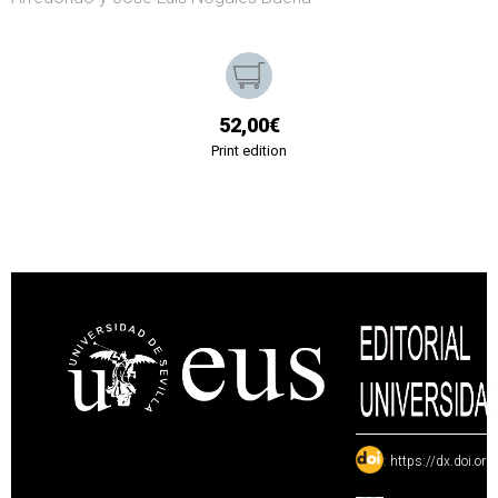
52,00€
Print edition
:
https://dx.doi.or