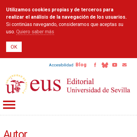
Pasar al
Utilizamos cookies propias y de terceros para
contenido
principal
realizar el análisis de la navegación de los usuarios.
Si continúas navegando, consideramos que aceptas su
uso.
Quiero saber más
Blog
Accesibilidad
Autor