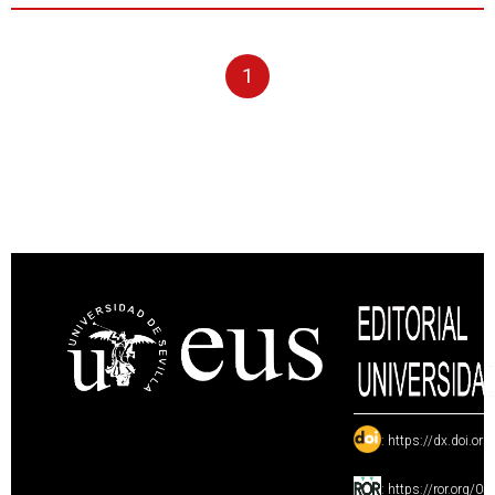
1
:
https://dx.doi.or
:
https://ror.org/0