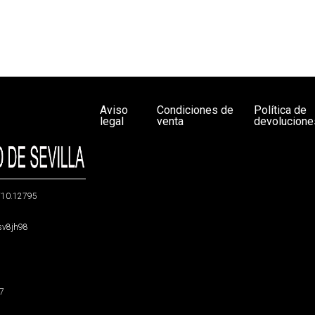
Aviso
Condiciones de
Política de
legal
venta
devolucione
g/10.12795
5sv8jh98
47