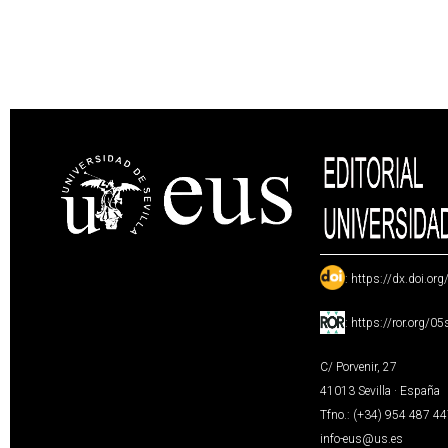
:
https://dx.doi.or
:
https://ror.org/0
C/ Porvenir, 27
41013 Sevilla · España
Tfno.: (+34) 954 487 4
info-eus@us.es