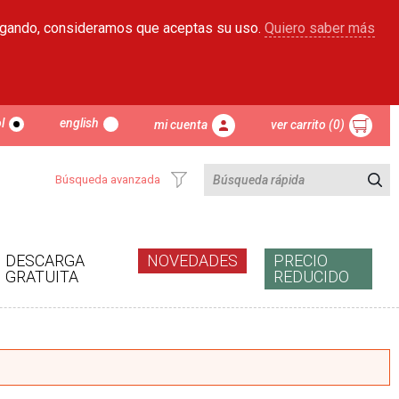
egando, consideramos que aceptas su uso.
Quiero saber más
l
english
mi cuenta
ver carrito (0)
Búsqueda avanzada
DESCARGA
NOVEDADES
PRECIO
GRATUITA
REDUCIDO