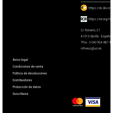
:
https://dx.doi.or
:
https://ror.org/0
C/ Porvenir, 27
41013 Sevilla · España
Tfno.: (+34) 954 487 4
info-eus@us.es
Aviso legal
Condiciones de venta
Política de devoluciones
Distribuidores
Protección de datos
Suscríbase