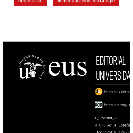
Registrarse
Auntentificación con Google
:
https://dx.doi.or
:
https://ror.org/0
C/ Porvenir, 27
41013 Sevilla · España
Tfno.: (+34) 954 487 4