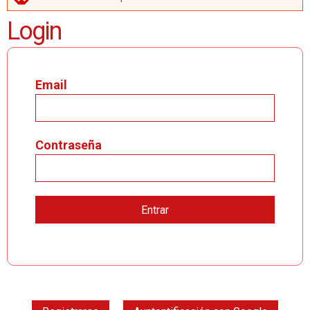
MENSAJE DE ERROR
Login
Email
Contraseña