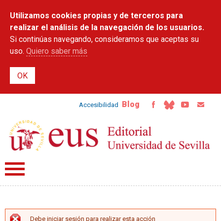
Pasar al
Utilizamos cookies propias y de terceros para
contenido
principal
realizar el análisis de la navegación de los usuarios.
Si continúas navegando, consideramos que aceptas su
uso.
Quiero saber más
Blog
Accesibilidad
Debe iniciar sesión para realizar esta acción