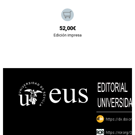
52,00€
Edición impresa
:
https://dx.doi.or
:
https://ror.org/0