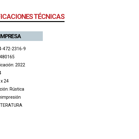
FICACIONES TÉCNICAS
 IMPRESA
4-472-2316-9
 480165
icación: 2022
4
 x 24
ión: Rústica
reimpresión
ITERATURA