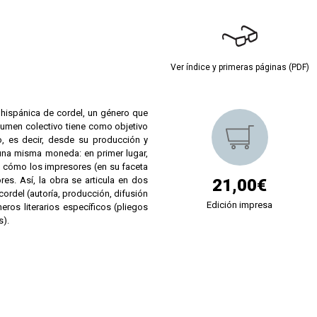
Ver índice y primeras páginas (PDF)
ra hispánica de cordel, un género que
lumen colectivo tiene como objetivo
o, es decir, desde su producción y
 una misma moneda: en primer lugar,
 cómo los impresores (en su faceta
es. Así, la obra se articula en dos
21,00€
 cordel (autoría, producción, difusión
Edición impresa
ros literarios específicos (pliegos
s).