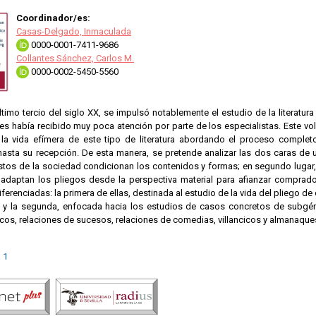
Coordinador/es:
Casas-Delgado, Inmaculada
0000-0001-7411-9686
Collantes Sánchez, Carlos M.
0000-0002-5450-5560
último tercio del siglo XX, se impulsó notablemente el estudio de la literatu
es había recibido muy poca atención por parte de los especialistas. Este vo
r la vida efímera de este tipo de literatura abordando el proceso complet
 hasta su recepción. De esta manera, se pretende analizar las dos caras de
tos de la sociedad condicionan los contenidos y formas; en segundo lugar,
 adaptan los pliegos desde la perspectiva material para afianzar comprador
iferenciadas: la primera de ellas, destinada al estudio de la vida del pliego de
; y la segunda, enfocada hacia los estudios de casos concretos de subgéne
cos, relaciones de sucesos, relaciones de comedias, villancicos y almanaque
 1