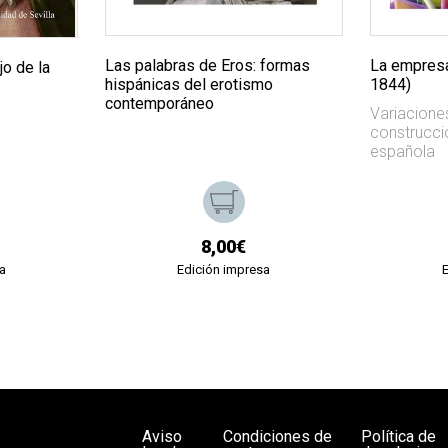
Las palabras de Eros: formas
La empresa
jo de la
hispánicas del erotismo
1844)
contemporáneo
Variacione
construcció
española
8,00€
a
Edición impresa
Aviso
Condiciones de
Política de