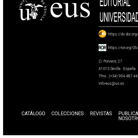
:
https://dx.doi.or
:
https://ror.org/0
C/ Porvenir, 27
41013 Sevilla · España
Tfno.: (+34) 954 487 4
info-eus@us.es
CATÁLOGO
COLECCIONES
REVISTAS
PUBLIC
NOSOTR