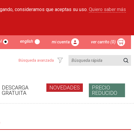
egando, consideramos que aceptas su uso.
Quiero saber más
l
english
mi cuenta
ver carrito (0)
Búsqueda avanzada
DESCARGA
NOVEDADES
PRECIO
GRATUITA
REDUCIDO
)