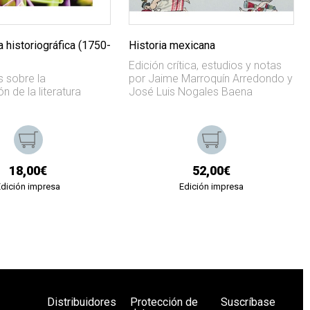
 historiográfica (1750-
Historia mexicana
Edición crítica, estudios y notas
s sobre la
por Jaime Marroquín Arredondo y
n de la literatura
José Luis Nogales Baena
18,00€
52,00€
Edición impresa
Edición impresa
Distribuidores
Protección de
Suscríbase