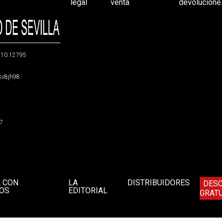
legal
venta
devolucione
g/10.12795
5sv8jh98
47
A CON
LA
DISTRIBUIDORES
DES
OS
EDITORIAL
GRATU