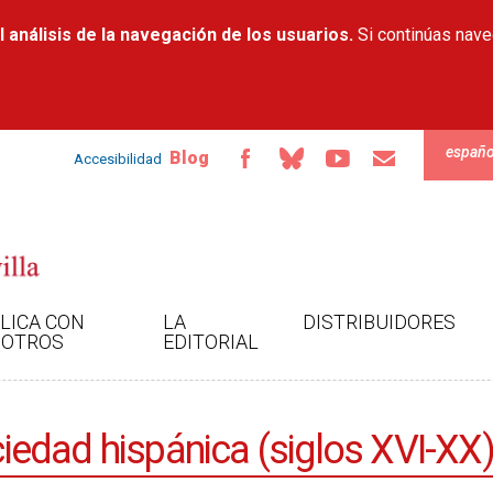
Pasar al
 análisis de la navegación de los usuarios.
contenido
Si continúas nav
principal
españo
Blog
Accesibilidad
LICA CON
LA
DISTRIBUIDORES
OTROS
EDITORIAL
ociedad hispánica (siglos XVI-XX