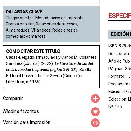
PALABRAS CLAVE
ESPECI
Pliegos sueltos; Menudencias de imprenta;
Prensa popular; Relaciones de sucesos;
Almanaques; Villancicos; Relaciones de
EDICIÓN
comedias; Romances.
ISBN: 978-8
CÓMO CITAR ESTE TÍTULO
Referencia:
Casas-Delgado, Inmaculada y Carlos M. Collantes
Año de Publ
Sánchez (coords.) (2022):
La literatura de cordel
Páginas: 35
en la sociedad hispánica (siglos XVI-XX)
. Sevilla:
Editorial Universidad de Sevilla (Colección
Formato: 17
Literatura, n.º 165).
Encuadernac
Edición: 1ª 
Compartir
Compartir
Colección:
L
Nº: 165
Añadir a favoritos
Versión para impresión