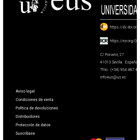
:
https://dx.doi.or
:
https://ror.org/0
C/ Porvenir, 27
41013 Sevilla · España
Tfno.: (+34) 954 487 4
info-eus@us.es
Aviso legal
Condiciones de venta
Política de devoluciones
Distribuidores
Protección de datos
Suscríbase