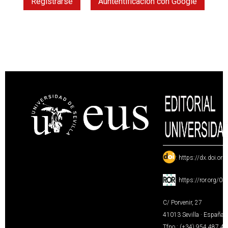
Registrarse
Auntentificación con Google
:
https://dx.doi.or
:
https://ror.org/0
C/ Porvenir, 27
41013 Sevilla · España
Tfno.: (+34) 954 487 4