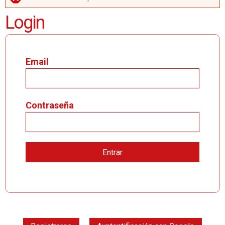
MENSAJE DE ERROR
Login
Email
Contraseña