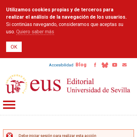
Pasar al
Utilizamos cookies propias y de terceros para
contenido
principal
realizar el análisis de la navegación de los usuarios.
Si continúas navegando, consideramos que aceptas su
uso.
Quiero saber más
Blog
Accesibilidad
Debe iniciar sesión para realizar esta acción