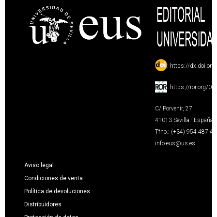
:
https://dx.doi.or
:
https://ror.org/0
C/ Porvenir, 27
41013 Sevilla · España
Tfno.: (+34) 954 487 4
info-eus@us.es
Aviso legal
Condiciones de venta
Política de devoluciones
Distribuidores