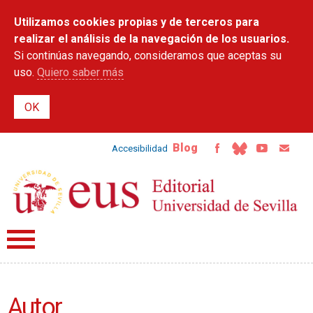
Pasar al
Utilizamos cookies propias y de terceros para
contenido
principal
realizar el análisis de la navegación de los usuarios.
Si continúas navegando, consideramos que aceptas su
uso.
Quiero saber más
Blog
Accesibilidad
Autor