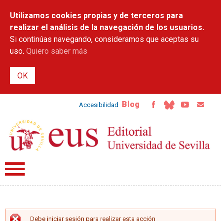
Pasar al
Utilizamos cookies propias y de terceros para
contenido
principal
realizar el análisis de la navegación de los usuarios.
Si continúas navegando, consideramos que aceptas su
uso.
Quiero saber más
Blog
Accesibilidad
Debe iniciar sesión para realizar esta acción