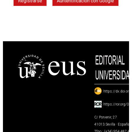
Registrarse
Auntentificación con Google
:
https://dx.doi.or
:
https://ror.org/0
C/ Porvenir, 27
41013 Sevilla · España
Tfno.: (+34) 954 487 4