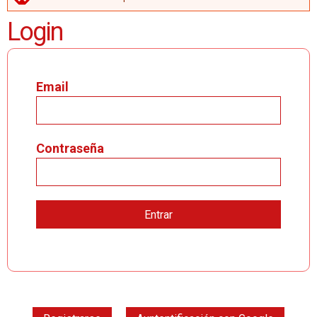
MENSAJE DE ERROR
Login
Email
Contraseña