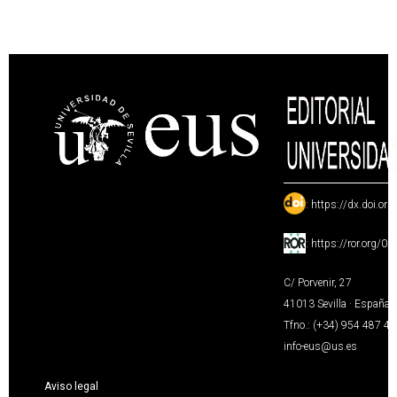
:
https://dx.doi.or
:
https://ror.org/0
C/ Porvenir, 27
41013 Sevilla · España
Tfno.: (+34) 954 487 4
info-eus@us.es
Aviso legal