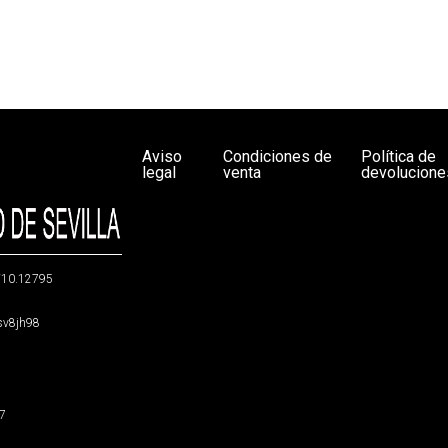
Aviso
Condiciones de
Política de
legal
venta
devolucione
g/10.12795
5sv8jh98
47