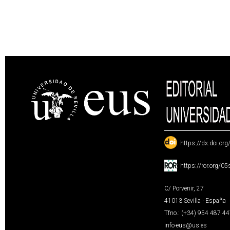
:
https://dx.doi.or
:
https://ror.org/0
C/ Porvenir, 27
41013 Sevilla · España
Tfno.: (+34) 954 487 4
info-eus@us.es