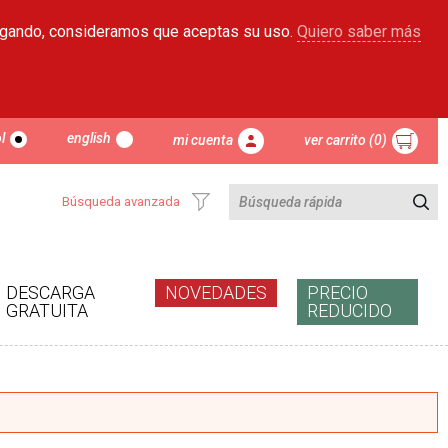
egando, consideramos que aceptas su uso.
Quiero saber más
l
english
mi cuenta
ver carrito (0)
Búsqueda avanzada
DESCARGA
NOVEDADES
PRECIO
GRATUITA
REDUCIDO