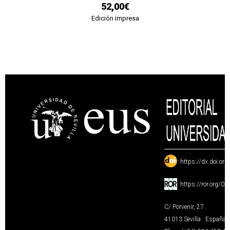
52,00€
Edición impresa
:
https://dx.doi.or
:
https://ror.org/0
C/ Porvenir, 27
41013 Sevilla · España