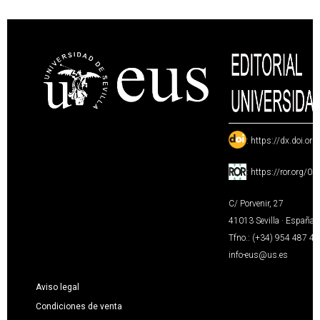
:
https://dx.doi.or
:
https://ror.org/0
C/ Porvenir, 27
41013 Sevilla · España
Tfno.: (+34) 954 487 4
info-eus@us.es
Aviso legal
Condiciones de venta