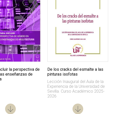
ncluir la perspectiva de
De los cracks del esmalte a las
las enseñanzas de
pinturas isofotas
a
Lección Inaugural del Aula de la
Experiencia de la Universidad de
Sevilla. Curso Académico 2025-
2026