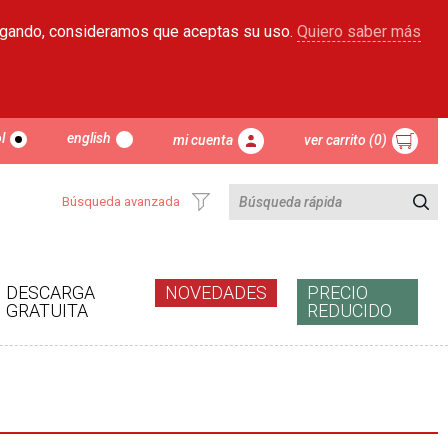
egando, consideramos que aceptas su uso.
Quiero saber más
l
english
mi cuenta
ver carrito (0)
Búsqueda avanzada
DESCARGA
NOVEDADES
PRECIO
GRATUITA
REDUCIDO