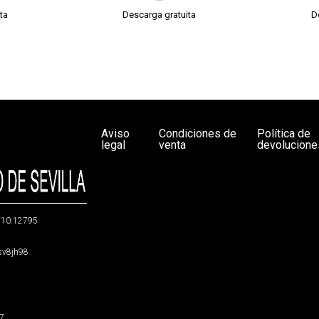
ta
Descarga gratuita
D
Aviso
Condiciones de
Política de
legal
venta
devolucione
g/10.12795
5sv8jh98
47