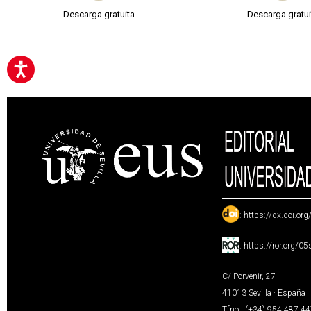
Descarga gratuita
Descarga gratui
:
https://dx.doi.or
:
https://ror.org/0
C/ Porvenir, 27
41013 Sevilla · España
Tfno.: (+34) 954 487 4