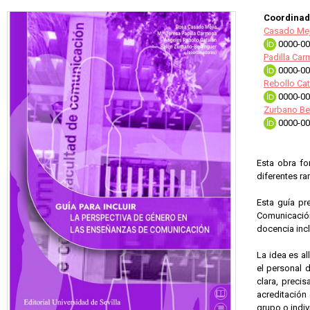
Coordinad
Casado Mej
0000-00
Padilla Car
0000-00
Rebollo Cat
0000-00
Zurbano Be
0000-00
Esta obra fo
diferentes ra
Esta guía pr
Comunicación
docencia incl
La idea es al
el personal 
clara, precis
acreditación 
grupo o indiv