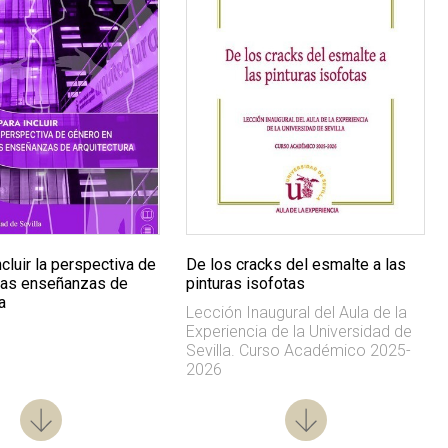
ncluir la perspectiva de
De los cracks del esmalte a las
las enseñanzas de
pinturas isofotas
a
Lección Inaugural del Aula de la
Experiencia de la Universidad de
Sevilla. Curso Académico 2025-
2026