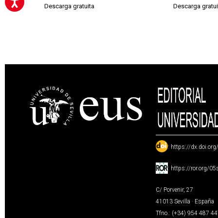
Descarga gratuita
Descarga gratui
:
https://dx.doi.or
:
https://ror.org/0
C/ Porvenir, 27
41013 Sevilla · España
Tfno.: (+34) 954 487 4