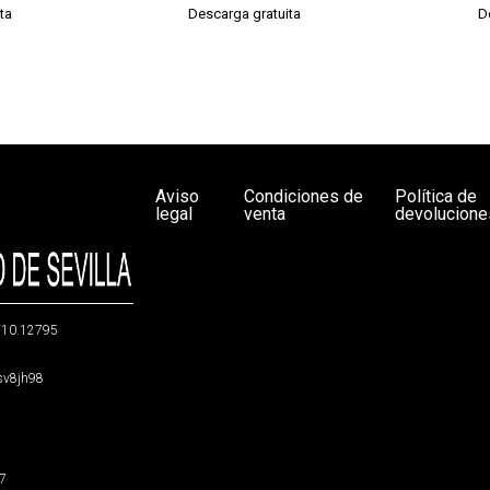
ta
Descarga gratuita
D
Aviso
Condiciones de
Política de
legal
venta
devolucione
g/10.12795
5sv8jh98
47