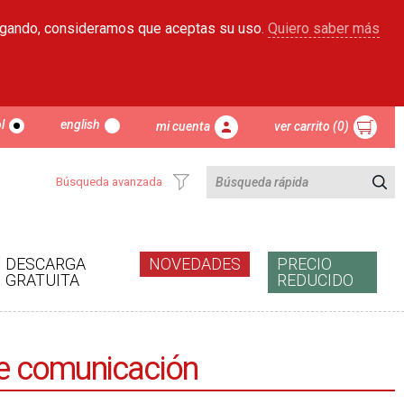
egando, consideramos que aceptas su uso.
Quiero saber más
l
english
mi cuenta
ver carrito (0)
Búsqueda avanzada
DESCARGA
NOVEDADES
PRECIO
GRATUITA
REDUCIDO
 de comunicación