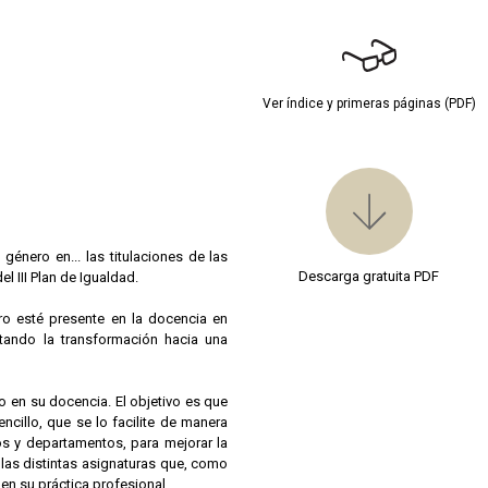
Ver índice y primeras páginas (PDF)
énero en... las titulaciones de las
Descarga gratuita PDF
 III Plan de Igualdad.
ero esté presente en la docencia en
itando la transformación hacia una
ro en su docencia. El objetivo es que
cillo, que se lo facilite de manera
ros y departamentos, para mejorar la
e las distintas asignaturas que, como
 en su práctica profesional.