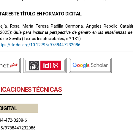
TAR ESTE TÍTULO EN FORMATO DIGITAL
jía, Rosa, María Teresa Padilla Carmona, Ángeles Rebollo Catal
(2025):
Guía para incluir la perspectiva de género en las enseñanzas d
 de Sevilla (Textos Instituciobales, n.º 131).
ttps://dx.doi.org/10.12795/9788447232086
FICACIONES TÉCNICAS
DIGITAL
84-472-3208-6
95/9788447232086