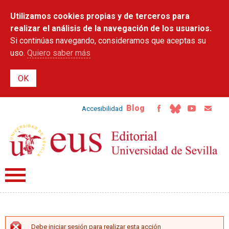
Pasar al
Utilizamos cookies propias y de terceros para
contenido
principal
realizar el análisis de la navegación de los usuarios.
Si continúas navegando, consideramos que aceptas su
uso.
Quiero saber más
Blog
Accesibilidad
Debe iniciar sesión para realizar esta acción