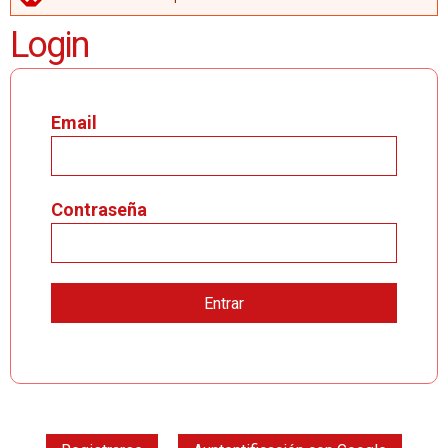
MENSAJE DE ERROR
Login
Email
Contraseña