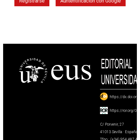
Registrarse
Auntentificación con Google
:
https://dx.doi.or
:
https://ror.org/0
C/ Porvenir, 27
41013 Sevilla · España
Tfno.: (+34) 954 487 4