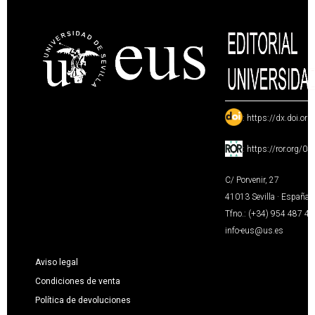
:
https://dx.doi.or
:
https://ror.org/0
C/ Porvenir, 27
41013 Sevilla · España
Tfno.: (+34) 954 487 4
info-eus@us.es
Aviso legal
Condiciones de venta
Política de devoluciones