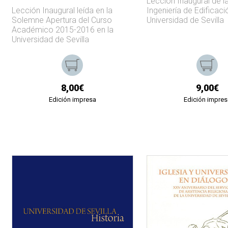
Lección Inaugural de la
Lección Inaugural leída en la
Ingeniería de Edificaci
Solemne Apertura del Curso
Universidad de Sevilla
Académico 2015-2016 en la
Universidad de Sevilla
8,00€
9,00€
Edición impresa
Edición impres