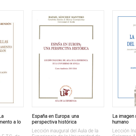
La
España en Europa: una
La imagen 
mento a lo
perspectiva histórica
humano
Lección inaugural del Aula de la
Lección Ina