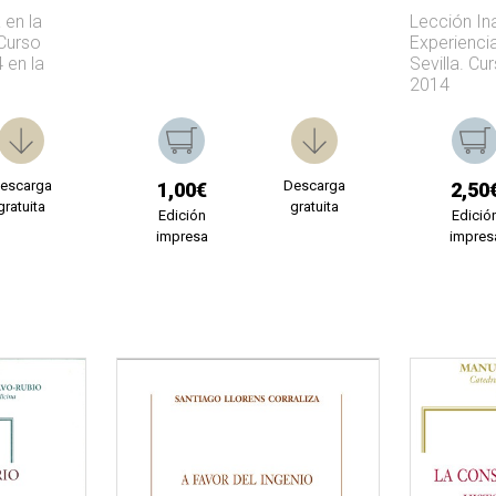
 en la
Lección Ina
Curso
Experiencia
 en la
Sevilla. C
2014
escarga
Descarga
1,00€
2,50
gratuita
gratuita
Edición
Edició
impresa
impres