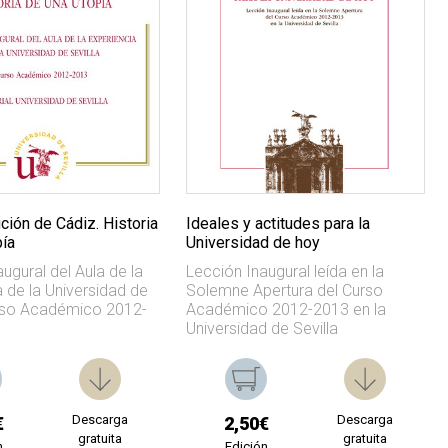
ción de Cádiz. Historia
Ideales y actitudes para la
pía
Universidad de hoy
ugural del Aula de la
Lección Inaugural leída en la
 de la Universidad de
Solemne Apertura del Curso
urso Académico 2012-
Académico 2012-2013 en la
Universidad de Sevilla
Descarga
Descarga
€
2,50€
gratuita
gratuita
n
Edición