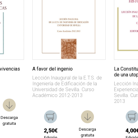
vivencias
A favor del ingenio
La Constitu
de una uto
Lección Inaugural de la E.T.S. de
Ingeniería de Edificación de la
Lección Ina
Universidad de Sevilla. Curso
Experiencia
Académico 2012-2013
Sevilla. C
2013
Descarga
gratuita
Descarga
2,50€
4,00
gratuita
Edición
Edició