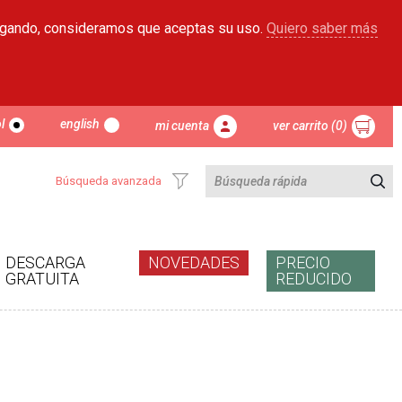
egando, consideramos que aceptas su uso.
Quiero saber más
l
english
mi cuenta
ver carrito (0)
Búsqueda avanzada
DESCARGA
NOVEDADES
PRECIO
GRATUITA
REDUCIDO