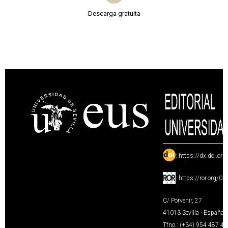
Descarga gratuita
:
https://dx.doi.or
:
https://ror.org/0
C/ Porvenir, 27
41013 Sevilla · España
Tfno.: (+34) 954 487 4