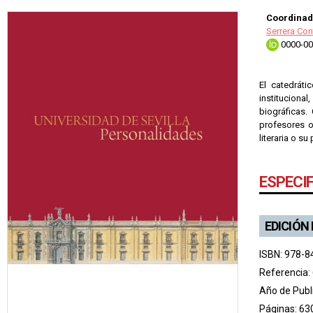
Coordinad
Serrera Con
0000-00
El catedráti
instituciona
biográficas.
profesores o
literaria o s
ESPECI
EDICIÓN
ISBN: 978-8
Referencia:
Año de Publ
Páginas: 63