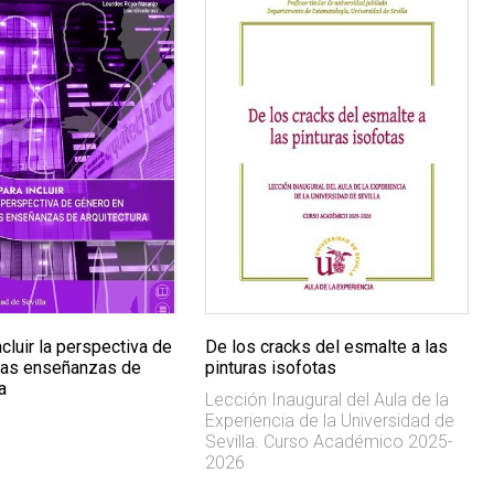
ncluir la perspectiva de
De los cracks del esmalte a las
las enseñanzas de
pinturas isofotas
a
Lección Inaugural del Aula de la
Experiencia de la Universidad de
Sevilla. Curso Académico 2025-
2026