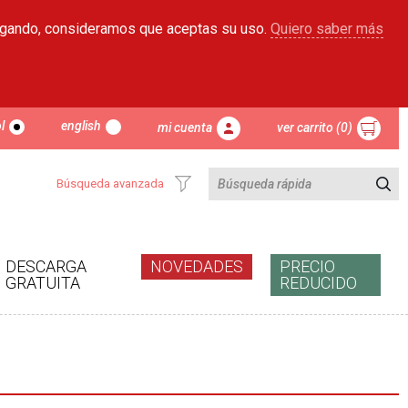
egando, consideramos que aceptas su uso.
Quiero saber más
l
english
mi cuenta
ver carrito (0)
Búsqueda avanzada
DESCARGA
NOVEDADES
PRECIO
GRATUITA
REDUCIDO