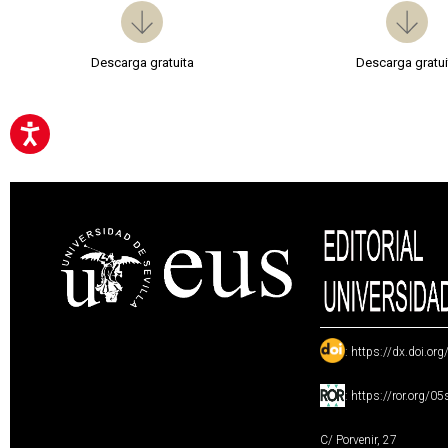
Descarga gratuita
Descarga gratui
:
https://dx.doi.or
:
https://ror.org/0
C/ Porvenir, 27