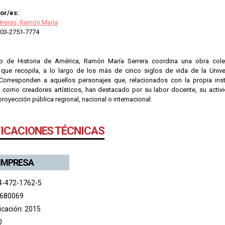
or/es:
treras, Ramón María
03-2751-7774
co de Historia de América, Ramón María Serrera coordina una obra colec
l, que recopila, a lo largo de los más de cinco siglos de vida de la Univ
 Corresponden a aquellos personajes que, relacionados con la propia ins
 como creadores artísticos, han destacado por su labor docente, su activida
u proyección pública regional, nacional o internacional.
FICACIONES TÉCNICAS
 IMPRESA
4-472-1762-5
 680069
icación: 2015
0