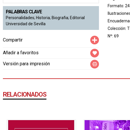
Formato: 24
PALABRAS CLAVE
Ilustracione
Personalidades; Historia; Biografia; Editorial
Encuadernac
Universidad de Sevilla
Colección:
T
Nº: 69
Compartir
Compartir
Añadir a favoritos
Versión para impresión
RELACIONADOS