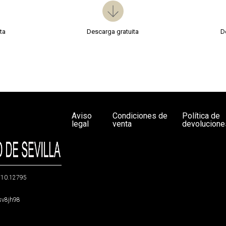
ta
Descarga gratuita
D
Aviso
Condiciones de
Política de
legal
venta
devolucione
g/10.12795
5sv8jh98