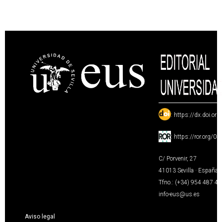
:
https://dx.doi.or
:
https://ror.org/0
C/ Porvenir, 27
41013 Sevilla · España
Tfno.: (+34) 954 487 4
info-eus@us.es
Aviso legal