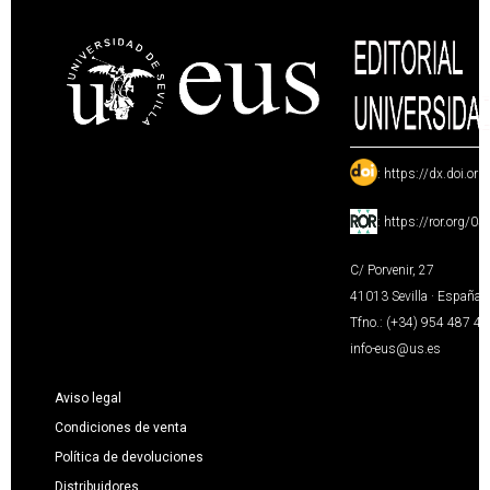
:
https://dx.doi.or
:
https://ror.org/0
C/ Porvenir, 27
41013 Sevilla · España
Tfno.: (+34) 954 487 4
info-eus@us.es
Aviso legal
Condiciones de venta
Política de devoluciones
Distribuidores