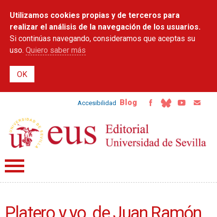
Pasar al
Utilizamos cookies propias y de terceros para
contenido
principal
realizar el análisis de la navegación de los usuarios.
Si continúas navegando, consideramos que aceptas su
uso.
Quiero saber más
Blog
Accesibilidad
Platero y yo, de Juan Ramón