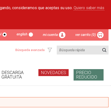
egando, consideramos que aceptas su uso.
Quiero saber más
l
english
mi cuenta
ver carrito (0)
Búsqueda avanzada
DESCARGA
NOVEDADES
PRECIO
GRATUITA
REDUCIDO