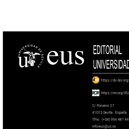
:
https://dx.doi.or
:
https://ror.org/0
C/ Porvenir, 27
41013 Sevilla · España
Tfno.: (+34) 954 487 4
info-eus@us.es