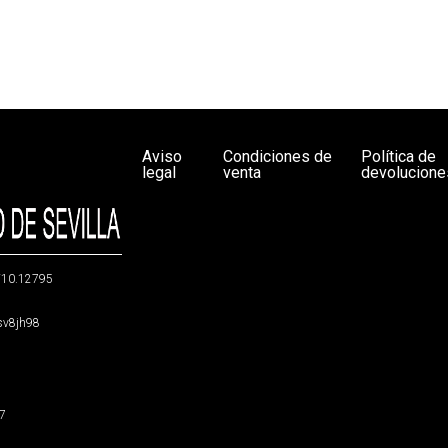
Aviso
Condiciones de
Política de
legal
venta
devolucione
g/10.12795
5sv8jh98
47