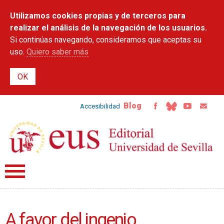
Pasar al
Utilizamos cookies propias y de terceros para
contenido
principal
realizar el análisis de la navegación de los usuarios.
Si continúas navegando, consideramos que aceptas su
uso.
Quiero saber más
Blog
Accesibilidad
A favor del ingenio