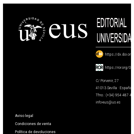
:
https://dx.doi.or
:
https://ror.org/0
C/ Porvenir, 27
41013 Sevilla · España
Tfno.: (+34) 954 487 4
info-eus@us.es
Aviso legal
Condiciones de venta
Política de devoluciones