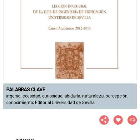
PALABRAS CLAVE
ingenio; ecesidad; curiosidad; abiduría; naturaleza; percepción;
conocimiento; Editorial Universidad de Sevilla