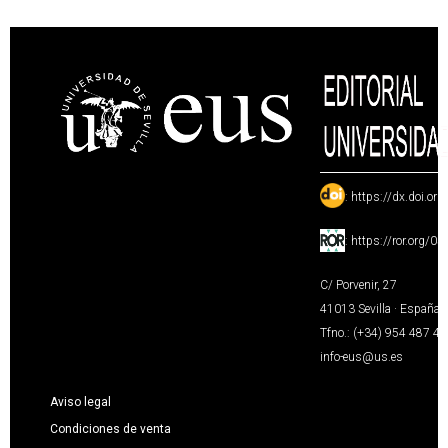
:
https://dx.doi.or
:
https://ror.org/0
C/ Porvenir, 27
41013 Sevilla · España
Tfno.: (+34) 954 487 4
info-eus@us.es
Aviso legal
Condiciones de venta