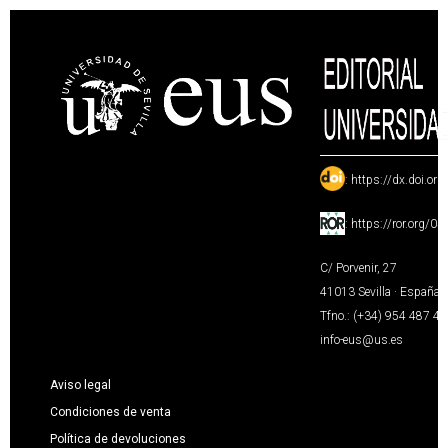
:
https://dx.doi.or
:
https://ror.org/0
C/ Porvenir, 27
41013 Sevilla · España
Tfno.: (+34) 954 487 4
info-eus@us.es
Aviso legal
Condiciones de venta
Política de devoluciones